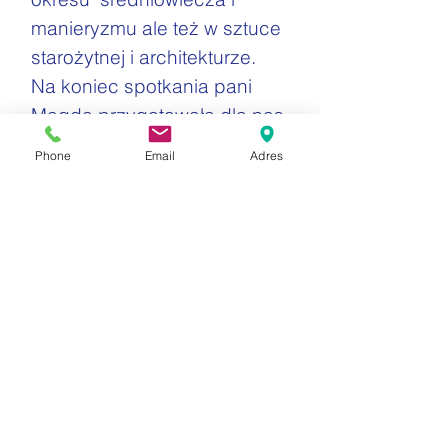
manieryzmu ale też w sztuce
starożytnej i architekturze.
Na koniec spotkania pani
Magda przygotowałą dla nas
quiz ze znajomości tematów
Phone
Email
Adres
przedstawionych na
wybranych obrazach. Muszę
pochwalić nasze uczestniczki
i uczestników, bo wypadliśmy
całkiem dobrze!